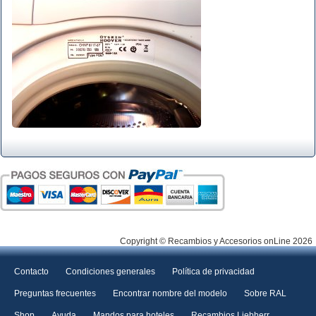
Copyright © Recambios y Accesorios onLine 2026
Contacto
Condiciones generales
Política de privacidad
Preguntas frecuentes
Encontrar nombre del modelo
Sobre RAL
Shop
Ayuda
Mandos para hoteles
Recambios Liebherr