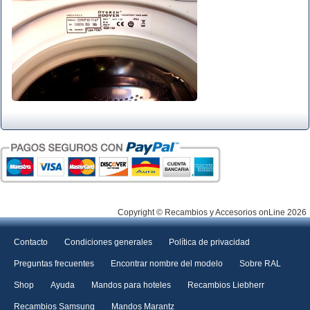
Copyright © Recambios y Accesorios onLine 2026
Contacto
Condiciones generales
Política de privacidad
Preguntas frecuentes
Encontrar nombre del modelo
Sobre RAL
Shop
Ayuda
Mandos para hoteles
Recambios Liebherr
Recambios Samsung
Mandos Marantz