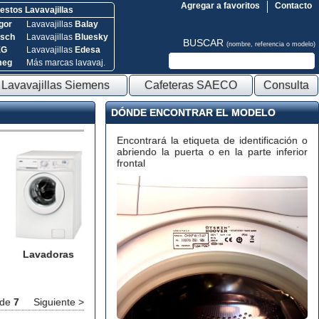
Agregar a favoritos
Contacto
stos Lavavajillas
gor
Lavavajillas
Balay
sch
Lavavajillas
Bluesky
BUSCAR
(nombre, referencia o modelo)
EG
Lavavajillas
Edesa
meg
Más marcas lavavaj.
Lavavajillas Siemens
Cafeteras SAECO
Consulta
DÓNDE ENCONTRAR EL MODELO
Encontrará la etiqueta de identificación o
abriendo la puerta o en la parte inferior
frontal
Lavadoras
de
7
Siguiente >