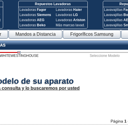
Repuestos Lavadoras
Repue
Lavadoras
Fagor
Lavadoras
Haier
Lavavajillas
Fa
y
Lavadoras
Siemens
Lavadoras
LG
Lavavajillas
Bo
t
Lavadoras
AEG
Lavadoras
Ariston
Lavavajillas
A
Lavadoras
Beko
Más marcas lavad.
Lavavajillas
S
r
Mandos a Distancia
Frigoríficos Samsung
RAS
WHITEWESTINGHOUSE
Seleccione Modelo
odelo de su aparato
a consulta y lo buscaremos por usted
Página
1