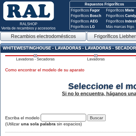
Repuestos Frigoríficos
Frigoríficos
Fagor
Frigoríficos
Miele
Frigoríficos
Bosch
Frigoríficos
Cand
Frigoríficos
AEG
Frigoríficos
Indesi
RALSHOP
Frigoríficos
LG
Más marcas frigo.
Venta de recambios y accesorios
Recambios electrodomésticos
Frigoríficos Liebher
WHITEWESTINGHOUSE - LAVADORAS - LAVADORAS - SECADO
Lavadoras - Secadoras
Lavadoras
Como encontrar el modelo de su aparato
Seleccione el m
Si no lo encuentra, háganos un
Escriba el modelo
(Utilizar
una sola palabra
sin espacios)