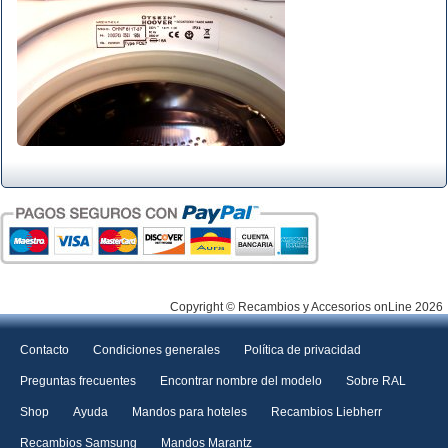
Copyright © Recambios y Accesorios onLine 2026
Contacto
Condiciones generales
Política de privacidad
Preguntas frecuentes
Encontrar nombre del modelo
Sobre RAL
Shop
Ayuda
Mandos para hoteles
Recambios Liebherr
Recambios Samsung
Mandos Marantz