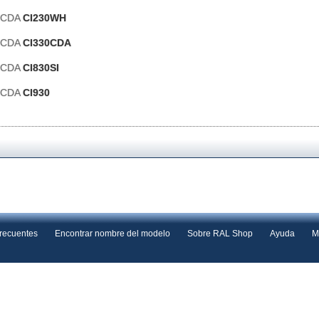
s CDA
CI230WH
s CDA
CI330CDA
s CDA
CI830SI
s CDA
CI930
frecuentes
Encontrar nombre del modelo
Sobre RAL Shop
Ayuda
M