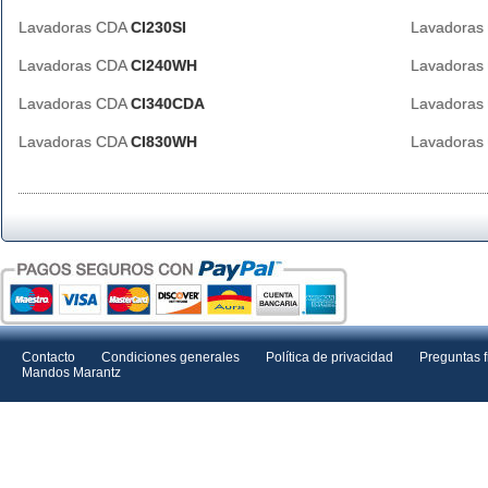
Lavadoras CDA
CI230SI
Lavadora
Lavadoras CDA
CI240WH
Lavadora
Lavadoras CDA
CI340CDA
Lavadora
Lavadoras CDA
CI830WH
Lavadora
Contacto
Condiciones generales
Política de privacidad
Preguntas 
Mandos Marantz