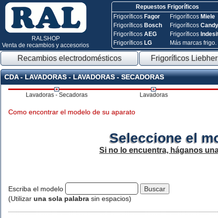
Repuestos Frigoríficos
Frigoríficos
Fagor
Frigoríficos
Miele
Frigoríficos
Bosch
Frigoríficos
Cand
Frigoríficos
AEG
Frigoríficos
Indesi
RALSHOP
Frigoríficos
LG
Más marcas frigo.
Venta de recambios y accesorios
Recambios electrodomésticos
Frigoríficos Liebher
CDA - LAVADORAS - LAVADORAS - SECADORAS
Lavadoras - Secadoras
Lavadoras
Como encontrar el modelo de su aparato
Seleccione el m
Si no lo encuentra, háganos un
Escriba el modelo
(Utilizar
una sola palabra
sin espacios)