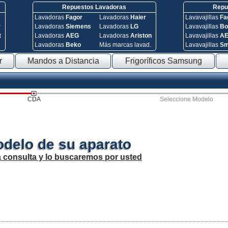
Repuestos Lavadoras
Repue
Lavadoras
Fagor
Lavadoras
Haier
Lavavajillas
Fa
y
Lavadoras
Siemens
Lavadoras
LG
Lavavajillas
Bo
t
Lavadoras
AEG
Lavadoras
Ariston
Lavavajillas
A
Lavadoras
Beko
Más marcas lavad.
Lavavajillas
S
r
Mandos a Distancia
Frigoríficos Samsung
CDA
Seleccione Modelo
odelo de su aparato
a consulta y lo buscaremos por usted