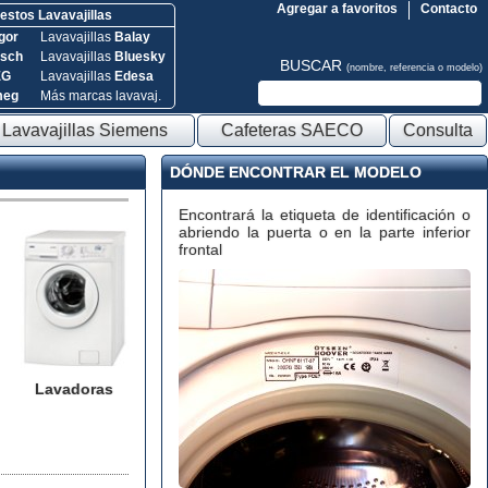
Agregar a favoritos
Contacto
stos Lavavajillas
gor
Lavavajillas
Balay
sch
Lavavajillas
Bluesky
BUSCAR
(nombre, referencia o modelo)
EG
Lavavajillas
Edesa
meg
Más marcas lavavaj.
Lavavajillas Siemens
Cafeteras SAECO
Consulta
DÓNDE ENCONTRAR EL MODELO
Encontrará la etiqueta de identificación o
abriendo la puerta o en la parte inferior
frontal
Lavadoras