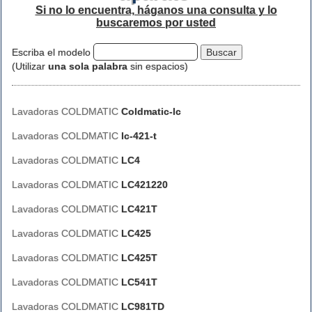
Si no lo encuentra, háganos una consulta y lo
buscaremos por usted
Escriba el modelo
(Utilizar
una sola palabra
sin espacios)
Lavadoras COLDMATIC
Coldmatic-lc
Lavadoras COLDMATIC
lc-421-t
Lavadoras COLDMATIC
LC4
Lavadoras COLDMATIC
LC421220
Lavadoras COLDMATIC
LC421T
Lavadoras COLDMATIC
LC425
Lavadoras COLDMATIC
LC425T
Lavadoras COLDMATIC
LC541T
Lavadoras COLDMATIC
LC981TD