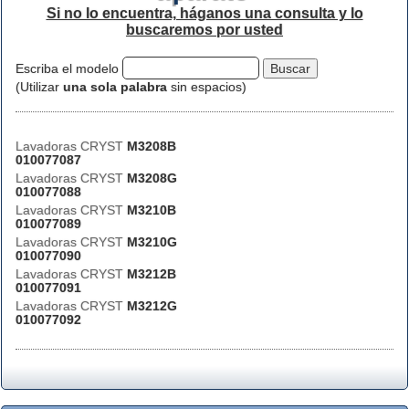
Si no lo encuentra, háganos una consulta y lo
buscaremos por usted
Escriba el modelo
(Utilizar
una sola palabra
sin espacios)
Lavadoras CRYST
M3208B
010077087
Lavadoras CRYST
M3208G
010077088
Lavadoras CRYST
M3210B
010077089
Lavadoras CRYST
M3210G
010077090
Lavadoras CRYST
M3212B
010077091
Lavadoras CRYST
M3212G
010077092