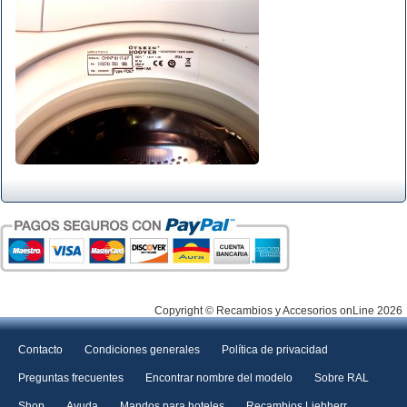
Copyright © Recambios y Accesorios onLine 2026
Contacto
Condiciones generales
Política de privacidad
Preguntas frecuentes
Encontrar nombre del modelo
Sobre RAL
Shop
Ayuda
Mandos para hoteles
Recambios Liebherr