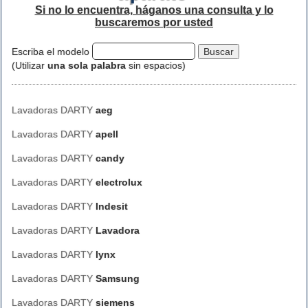
Si no lo encuentra, háganos una consulta y lo
buscaremos por usted
Escriba el modelo
(Utilizar
una sola palabra
sin espacios)
Lavadoras DARTY
aeg
Lavadoras DARTY
apell
Lavadoras DARTY
candy
Lavadoras DARTY
electrolux
Lavadoras DARTY
Indesit
Lavadoras DARTY
Lavadora
Lavadoras DARTY
lynx
Lavadoras DARTY
Samsung
Lavadoras DARTY
siemens