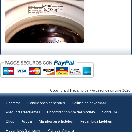
Copyright © Recambios y Accesorios onLine 2026
Contacto
Condiciones generales
Política de privacidad
Preguntas frecuentes
Encontrar nombre del modelo
Sobre RAL
Shop
Ayuda
Mandos para hoteles
Recambios Liebherr
Recambios Samsung
Mandos Marantz