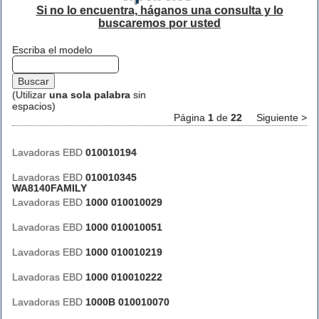
Si no lo encuentra, háganos una consulta y lo
buscaremos por usted
Escriba el modelo
(Utilizar
una sola palabra
sin
espacios)
Página
1
de
22
Siguiente >
Lavadoras EBD
010010194
Lavadoras EBD
010010345
WA8140FAMILY
Lavadoras EBD
1000 010010029
Lavadoras EBD
1000 010010051
Lavadoras EBD
1000 010010219
Lavadoras EBD
1000 010010222
Lavadoras EBD
1000B 010010070