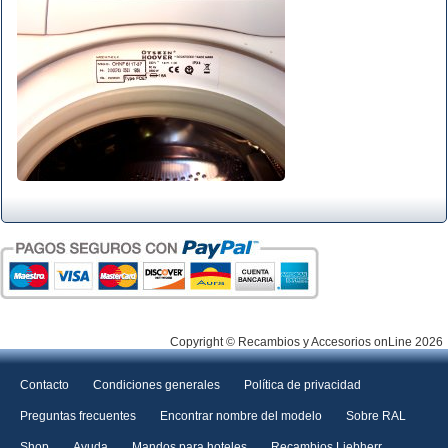
Copyright © Recambios y Accesorios onLine 2026
Contacto
Condiciones generales
Política de privacidad
Preguntas frecuentes
Encontrar nombre del modelo
Sobre RAL
Shop
Ayuda
Mandos para hoteles
Recambios Liebherr