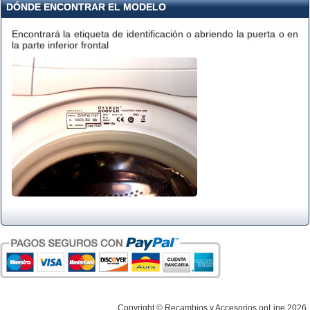
DÓNDE ENCONTRAR EL MODELO
Encontrará la etiqueta de identificación o abriendo la puerta o en
la parte inferior frontal
Copyright © Recambios y Accesorios onLine 2026