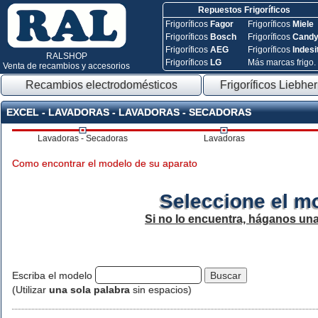
Repuestos Frigoríficos
Frigoríficos
Fagor
Frigoríficos
Miele
Frigoríficos
Bosch
Frigoríficos
Cand
Frigoríficos
AEG
Frigoríficos
Indesi
RALSHOP
Frigoríficos
LG
Más marcas frigo.
Venta de recambios y accesorios
Recambios electrodomésticos
Frigoríficos Liebher
EXCEL - LAVADORAS - LAVADORAS - SECADORAS
Lavadoras - Secadoras
Lavadoras
Como encontrar el modelo de su aparato
Seleccione el m
Si no lo encuentra, háganos un
Escriba el modelo
(Utilizar
una sola palabra
sin espacios)