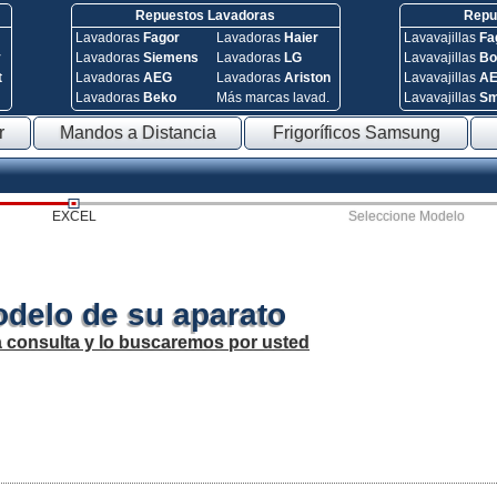
Repuestos Lavadoras
Repue
Lavadoras
Fagor
Lavadoras
Haier
Lavavajillas
Fa
y
Lavadoras
Siemens
Lavadoras
LG
Lavavajillas
Bo
t
Lavadoras
AEG
Lavadoras
Ariston
Lavavajillas
A
Lavadoras
Beko
Más marcas lavad.
Lavavajillas
S
r
Mandos a Distancia
Frigoríficos Samsung
EXCEL
Seleccione Modelo
odelo de su aparato
a consulta y lo buscaremos por usted