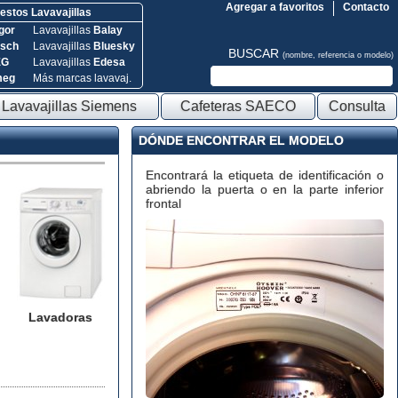
Agregar a favoritos
Contacto
stos Lavavajillas
gor
Lavavajillas
Balay
sch
Lavavajillas
Bluesky
BUSCAR
(nombre, referencia o modelo)
EG
Lavavajillas
Edesa
meg
Más marcas lavavaj.
Lavavajillas Siemens
Cafeteras SAECO
Consulta
DÓNDE ENCONTRAR EL MODELO
Encontrará la etiqueta de identificación o
abriendo la puerta o en la parte inferior
frontal
Lavadoras