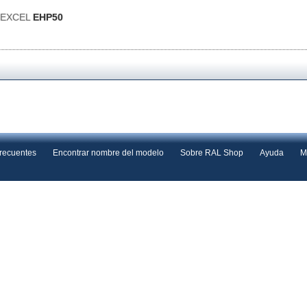
s EXCEL
EHP50
frecuentes
Encontrar nombre del modelo
Sobre RAL Shop
Ayuda
M