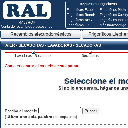
Repuestos Frigoríficos
Frigoríficos
Fagor
Frigoríficos
Miele
Frigoríficos
Bosch
Frigoríficos
Cand
Frigoríficos
AEG
Frigoríficos
Indesi
RALSHOP
Frigoríficos
LG
Más marcas frigo.
Venta de recambios y accesorios
Recambios electrodomésticos
Frigoríficos Liebher
HAIER - SECADORAS - LAVADORAS - SECADORAS
Lavadoras - Secadoras
Secadoras
Como encontrar el modelo de su aparato
Seleccione el m
Si no lo encuentra, háganos un
Escriba el modelo
(Utilizar
una sola palabra
sin espacios)