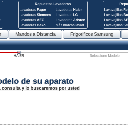
Repuestos Lavadoras
Repue
Lavadoras
Fagor
Lavadoras
Haier
Lavavajillas
Fa
y
Lavadoras
Siemens
Lavadoras
LG
Lavavajillas
Bo
t
Lavadoras
AEG
Lavadoras
Ariston
Lavavajillas
A
Lavadoras
Beko
Más marcas lavad.
Lavavajillas
S
r
Mandos a Distancia
Frigoríficos Samsung
HAIER
Seleccione Modelo
odelo de su aparato
a consulta y lo buscaremos por usted