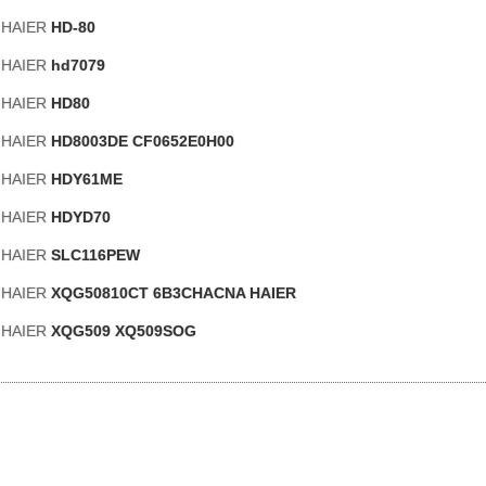
 HAIER
HD-80
 HAIER
hd7079
 HAIER
HD80
 HAIER
HD8003DE CF0652E0H00
 HAIER
HDY61ME
 HAIER
HDYD70
 HAIER
SLC116PEW
 HAIER
XQG50810CT 6B3CHACNA HAIER
 HAIER
XQG509 XQ509SOG