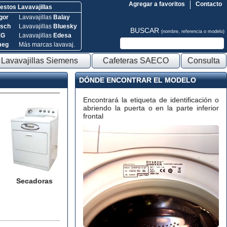
Agregar a favoritos
Contacto
stos Lavavajillas
gor
Lavavajillas
Balay
sch
Lavavajillas
Bluesky
BUSCAR
(nombre, referencia o modelo)
EG
Lavavajillas
Edesa
meg
Más marcas lavavaj.
Lavavajillas Siemens
Cafeteras SAECO
Consulta
DÓNDE ENCONTRAR EL MODELO
Encontrará la etiqueta de identificación o
abriendo la puerta o en la parte inferior
frontal
Secadoras