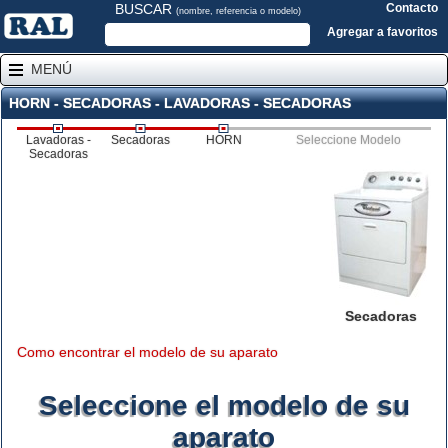
BUSCAR
Contacto
(nombre, referencia o modelo)
Agregar a favoritos
MENÚ
HORN - SECADORAS - LAVADORAS - SECADORAS
Lavadoras -
Secadoras
HORN
Seleccione Modelo
Secadoras
Secadoras
Como encontrar el modelo de su aparato
Seleccione el modelo de su
aparato