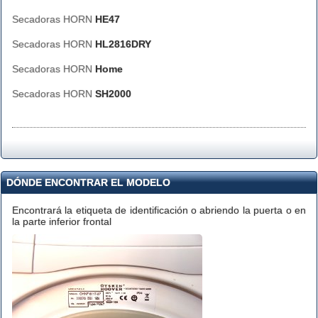
Secadoras HORN
HE47
Secadoras HORN
HL2816DRY
Secadoras HORN
Home
Secadoras HORN
SH2000
DÓNDE ENCONTRAR EL MODELO
Encontrará la etiqueta de identificación o abriendo la puerta o en
la parte inferior frontal