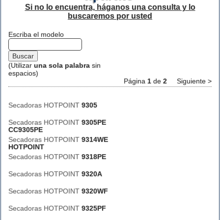
Si no lo encuentra, háganos una consulta y lo
buscaremos por usted
Escriba el modelo
(Utilizar
una sola palabra
sin
espacios)
Página
1
de
2
Siguiente >
Secadoras HOTPOINT
9305
Secadoras HOTPOINT
9305PE
CC9305PE
Secadoras HOTPOINT
9314WE
HOTPOINT
Secadoras HOTPOINT
9318PE
Secadoras HOTPOINT
9320A
Secadoras HOTPOINT
9320WF
Secadoras HOTPOINT
9325PF