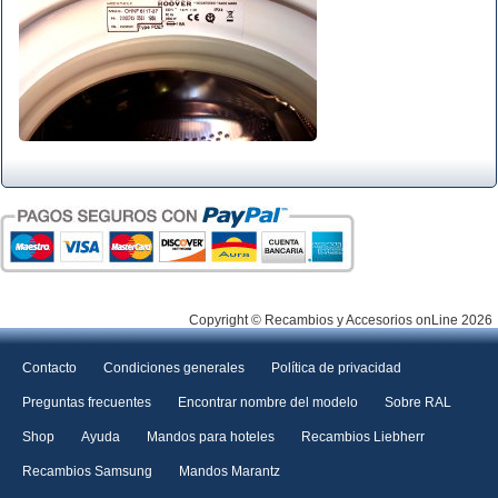
Copyright © Recambios y Accesorios onLine 2026
Contacto
Condiciones generales
Política de privacidad
Preguntas frecuentes
Encontrar nombre del modelo
Sobre RAL
Shop
Ayuda
Mandos para hoteles
Recambios Liebherr
Recambios Samsung
Mandos Marantz