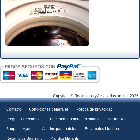
Copyright © Recambios y Accesorios onLine 2026
Contacto
Condiciones generales
Política de privacidad
Preguntas frecuentes
Encontrar nombre del modelo
Sobre RAL
Shop
Ayuda
Mandos para hoteles
Recambios Liebherr
Recambios Samsung
Mandos Marantz