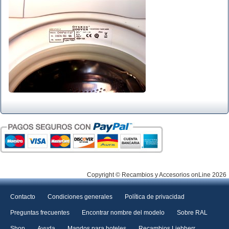
Copyright © Recambios y Accesorios onLine 2026
Contacto
Condiciones generales
Política de privacidad
Preguntas frecuentes
Encontrar nombre del modelo
Sobre RAL
Shop
Ayuda
Mandos para hoteles
Recambios Liebherr