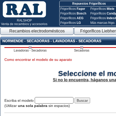
Repuestos Frigoríficos
Frigoríficos
Fagor
Frigoríficos
Miele
Frigoríficos
Bosch
Frigoríficos
Cand
Frigoríficos
AEG
Frigoríficos
Indesi
RALSHOP
Frigoríficos
LG
Más marcas frigo.
Venta de recambios y accesorios
Recambios electrodomésticos
Frigoríficos Liebher
NORMENDE - SECADORAS - LAVADORAS - SECADORAS
Lavadoras - Secadoras
Secadoras
Como encontrar el modelo de su aparato
Seleccione el m
Si no lo encuentra, háganos un
Escriba el modelo
(Utilizar
una sola palabra
sin espacios)