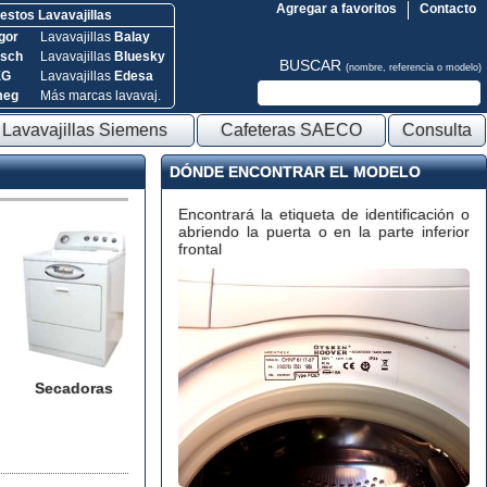
Agregar a favoritos
Contacto
stos Lavavajillas
gor
Lavavajillas
Balay
sch
Lavavajillas
Bluesky
BUSCAR
(nombre, referencia o modelo)
EG
Lavavajillas
Edesa
meg
Más marcas lavavaj.
Lavavajillas Siemens
Cafeteras SAECO
Consulta
DÓNDE ENCONTRAR EL MODELO
Encontrará la etiqueta de identificación o
abriendo la puerta o en la parte inferior
frontal
Secadoras