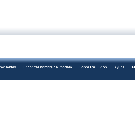
frecuentes
Encontrar nombre del modelo
Sobre RAL Shop
Ayuda
M