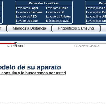
Repuestos Lavadoras
Repue
Lavadoras
Fagor
Lavadoras
Haier
Lavavajillas
Fa
y
Lavadoras
Siemens
Lavadoras
LG
Lavavajillas
Bo
t
Lavadoras
AEG
Lavadoras
Ariston
Lavavajillas
A
Lavadoras
Beko
Más marcas lavad.
Lavavajillas
S
r
Mandos a Distancia
Frigoríficos Samsung
NORMENDE
Seleccione Modelo
odelo de su aparato
a consulta y lo buscaremos por usted