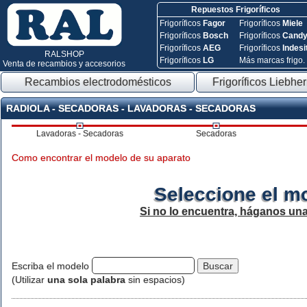
Repuestos Frigoríficos
Frigoríficos
Fagor
Frigoríficos
Miele
Frigoríficos
Bosch
Frigoríficos
Cand
Frigoríficos
AEG
Frigoríficos
Indesi
RALSHOP
Frigoríficos
LG
Más marcas frigo.
Venta de recambios y accesorios
Recambios electrodomésticos
Frigoríficos Liebher
RADIOLA - SECADORAS - LAVADORAS - SECADORAS
Lavadoras - Secadoras
Secadoras
Como encontrar el modelo de su aparato
Seleccione el m
Si no lo encuentra, háganos un
Escriba el modelo
(Utilizar
una sola palabra
sin espacios)