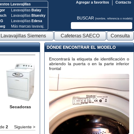
Agregar a favoritos
Contacto
stos Lavavajillas
gor
Lavavajillas
Balay
sch
Lavavajillas
Bluesky
BUSCAR
(nombre, referencia o modelo)
EG
Lavavajillas
Edesa
meg
Más marcas lavavaj.
Lavavajillas Siemens
Cafeteras SAECO
Consulta
DÓNDE ENCONTRAR EL MODELO
Encontrará la etiqueta de identificación o
abriendo la puerta o en la parte inferior
frontal
Secadoras
de
2
Siguiente >