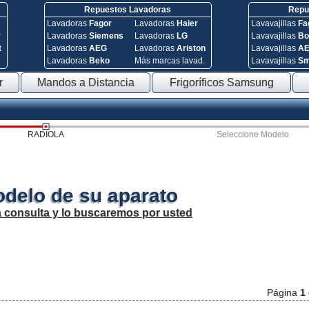
Repuestos Lavadoras
Repue
Lavadoras
Fagor
Lavadoras
Haier
Lavavajillas
Fa
y
Lavadoras
Siemens
Lavadoras
LG
Lavavajillas
Bo
t
Lavadoras
AEG
Lavadoras
Ariston
Lavavajillas
A
Lavadoras
Beko
Más marcas lavad.
Lavavajillas
S
r
Mandos a Distancia
Frigoríficos Samsung
RADIOLA
Seleccione Modelo
odelo de su aparato
a consulta y lo buscaremos por usted
Página
1