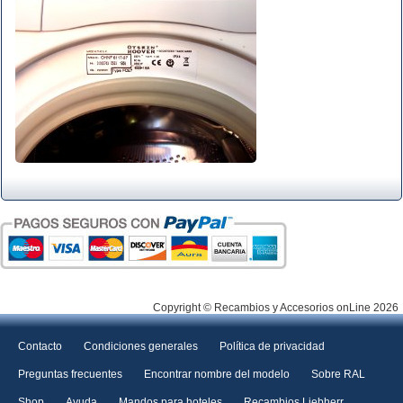
Copyright © Recambios y Accesorios onLine 2026
Contacto
Condiciones generales
Política de privacidad
Preguntas frecuentes
Encontrar nombre del modelo
Sobre RAL
Shop
Ayuda
Mandos para hoteles
Recambios Liebherr