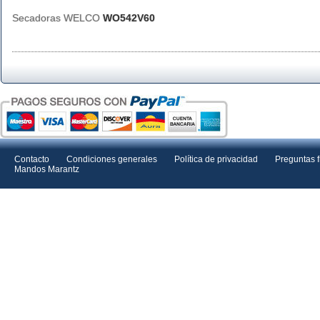
Secadoras WELCO
WO542V60
Contacto
Condiciones generales
Política de privacidad
Preguntas 
Mandos Marantz