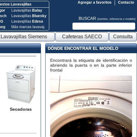
Agregar a favoritos
Contacto
stos Lavavajillas
gor
Lavavajillas
Balay
sch
Lavavajillas
Bluesky
BUSCAR
(nombre, referencia o modelo)
EG
Lavavajillas
Edesa
meg
Más marcas lavavaj.
Lavavajillas Siemens
Cafeteras SAECO
Consulta
DÓNDE ENCONTRAR EL MODELO
Encontrará la etiqueta de identificación o
abriendo la puerta o en la parte inferior
frontal
Secadoras