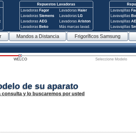
Repuestos Lavadoras
Repue
Lavadoras
Fagor
Lavadoras
Haier
Lavavajillas
Fa
y
Lavadoras
Siemens
Lavadoras
LG
Lavavajillas
Bo
t
Lavadoras
AEG
Lavadoras
Ariston
Lavavajillas
A
Lavadoras
Beko
Más marcas lavad.
Lavavajillas
S
r
Mandos a Distancia
Frigoríficos Samsung
WELCO
Seleccione Modelo
odelo de su aparato
a consulta y lo buscaremos por usted