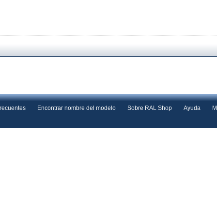
frecuentes
Encontrar nombre del modelo
Sobre RAL Shop
Ayuda
M