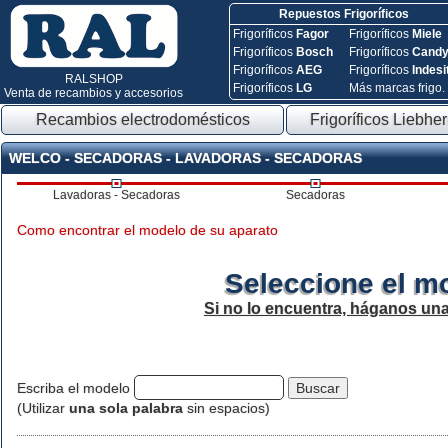
Repuestos Frigoríficos
Frigoríficos
Fagor
Frigoríficos
Miele
Frigoríficos
Bosch
Frigoríficos
Cand
Frigoríficos
AEG
Frigoríficos
Indesi
RALSHOP
Frigoríficos
LG
Más marcas frigo.
Venta de recambios y accesorios
Recambios electrodomésticos
Frigoríficos Liebher
WELCO - SECADORAS - LAVADORAS - SECADORAS
Lavadoras - Secadoras
Secadoras
Como encontrar el modelo de su aparato
Seleccione el m
Si no lo encuentra, háganos un
Escriba el modelo
(Utilizar
una sola palabra
sin espacios)