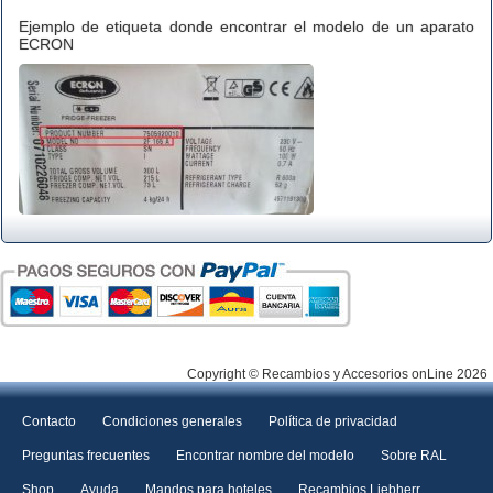
Ejemplo de etiqueta donde encontrar el modelo de un aparato
ECRON
Copyright © Recambios y Accesorios onLine 2026
Contacto
Condiciones generales
Política de privacidad
Preguntas frecuentes
Encontrar nombre del modelo
Sobre RAL
Shop
Ayuda
Mandos para hoteles
Recambios Liebherr