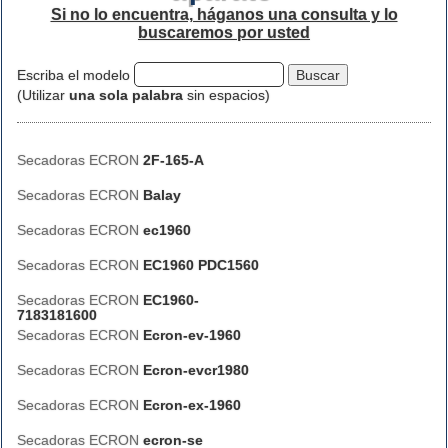
Si no lo encuentra, háganos una consulta y lo
buscaremos por usted
Escriba el modelo
(Utilizar
una sola palabra
sin espacios)
Secadoras ECRON
2F-165-A
Secadoras ECRON
Balay
Secadoras ECRON
ec1960
Secadoras ECRON
EC1960 PDC1560
Secadoras ECRON
EC1960-
7183181600
Secadoras ECRON
Ecron-ev-1960
Secadoras ECRON
Ecron-evcr1980
Secadoras ECRON
Ecron-ex-1960
Secadoras ECRON
ecron-se