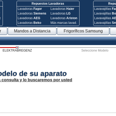
Repuestos Lavadoras
Repue
Lavadoras
Fagor
Lavadoras
Haier
Lavavajillas
Fa
y
Lavadoras
Siemens
Lavadoras
LG
Lavavajillas
Bo
t
Lavadoras
AEG
Lavadoras
Ariston
Lavavajillas
A
Lavadoras
Beko
Más marcas lavad.
Lavavajillas
S
r
Mandos a Distancia
Frigoríficos Samsung
ELEKTRABREGENZ
Seleccione Modelo
odelo de su aparato
a consulta y lo buscaremos por usted