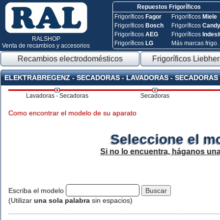
Repuestos Frigoríficos
Frigoríficos
Fagor
Frigoríficos
Miele
Frigoríficos
Bosch
Frigoríficos
Cand
Frigoríficos
AEG
Frigoríficos
Indesi
RALSHOP
Frigoríficos
LG
Más marcas frigo.
Venta de recambios y accesorios
Recambios electrodomésticos
Frigoríficos Liebher
ELEKTRABREGENZ - SECADORAS - LAVADORAS - SECADORAS
Lavadoras - Secadoras
Secadoras
Como encontrar el modelo de su aparato
Seleccione el m
Si no lo encuentra, háganos un
Escriba el modelo
(Utilizar
una sola palabra
sin espacios)