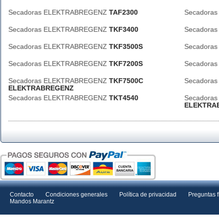
Secadoras ELEKTRABREGENZ
TAF2300
Secadora
Secadoras ELEKTRABREGENZ
TKF3400
Secadora
Secadoras ELEKTRABREGENZ
TKF3500S
Secadora
Secadoras ELEKTRABREGENZ
TKF7200S
Secadora
Secadoras ELEKTRABREGENZ
TKF7500C
Secadora
ELEKTRABREGENZ
Secadoras ELEKTRABREGENZ
TKT4540
Secadora
ELEKTRA
Contacto
Condiciones generales
Política de privacidad
Preguntas 
Mandos Marantz