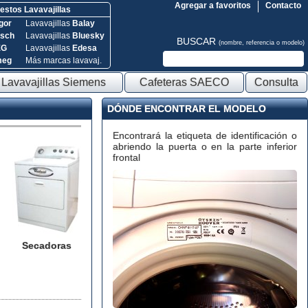
Agregar a favoritos
Contacto
stos Lavavajillas
gor
Lavavajillas
Balay
sch
Lavavajillas
Bluesky
BUSCAR
(nombre, referencia o modelo)
EG
Lavavajillas
Edesa
meg
Más marcas lavavaj.
Lavavajillas Siemens
Cafeteras SAECO
Consulta
DÓNDE ENCONTRAR EL MODELO
Encontrará la etiqueta de identificación o
abriendo la puerta o en la parte inferior
frontal
Secadoras