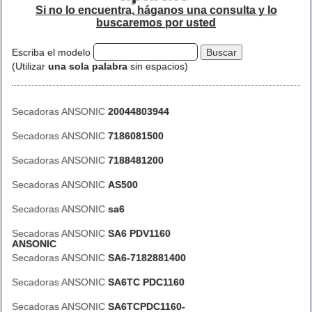
Si no lo encuentra, háganos una consulta y lo
buscaremos por usted
Escriba el modelo
(Utilizar
una sola palabra
sin espacios)
Secadoras ANSONIC
20044803944
Secadoras ANSONIC
7186081500
Secadoras ANSONIC
7188481200
Secadoras ANSONIC
AS500
Secadoras ANSONIC
sa6
Secadoras ANSONIC
SA6 PDV1160
ANSONIC
Secadoras ANSONIC
SA6-7182881400
Secadoras ANSONIC
SA6TC PDC1160
Secadoras ANSONIC
SA6TCPDC1160-