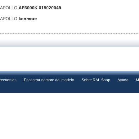
s APOLLO
AP3000K 018020049
s APOLLO
kenmore
frecuentes
Encontrar nombre del modelo
Sobre RAL Shop
Ayuda
M