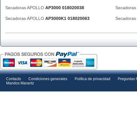
Secadoras APOLLO
AP3000 018020038
Secadora
Secadoras APOLLO
AP3000K1 018020063
Secadora
Contacto
Condiciones generales
Política de privacidad
Preguntas 
Mandos Marantz