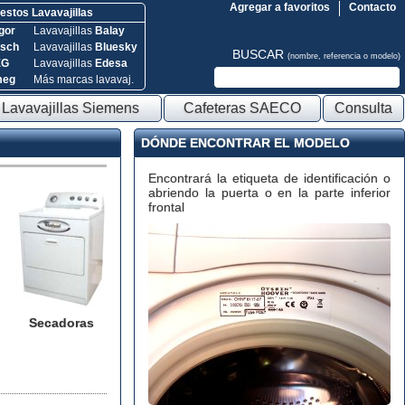
Agregar a favoritos
Contacto
stos Lavavajillas
gor
Lavavajillas
Balay
sch
Lavavajillas
Bluesky
BUSCAR
(nombre, referencia o modelo)
EG
Lavavajillas
Edesa
meg
Más marcas lavavaj.
Lavavajillas Siemens
Cafeteras SAECO
Consulta
DÓNDE ENCONTRAR EL MODELO
Encontrará la etiqueta de identificación o
abriendo la puerta o en la parte inferior
frontal
Secadoras