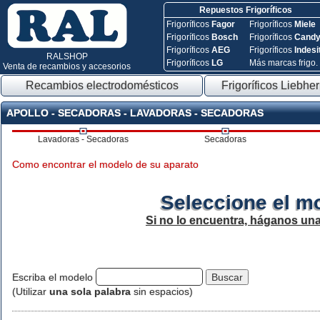
Repuestos Frigoríficos
Frigoríficos
Fagor
Frigoríficos
Miele
Frigoríficos
Bosch
Frigoríficos
Cand
Frigoríficos
AEG
Frigoríficos
Indesi
RALSHOP
Frigoríficos
LG
Más marcas frigo.
Venta de recambios y accesorios
Recambios electrodomésticos
Frigoríficos Liebher
APOLLO - SECADORAS - LAVADORAS - SECADORAS
Lavadoras - Secadoras
Secadoras
Como encontrar el modelo de su aparato
Seleccione el m
Si no lo encuentra, háganos un
Escriba el modelo
(Utilizar
una sola palabra
sin espacios)