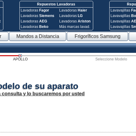
Repuestos Lavadoras
Repue
Lavadoras
Fagor
Lavadoras
Haier
Lavavajillas
Fa
y
Lavadoras
Siemens
Lavadoras
LG
Lavavajillas
Bo
t
Lavadoras
AEG
Lavadoras
Ariston
Lavavajillas
A
Lavadoras
Beko
Más marcas lavad.
Lavavajillas
S
r
Mandos a Distancia
Frigoríficos Samsung
APOLLO
Seleccione Modelo
odelo de su aparato
a consulta y lo buscaremos por usted