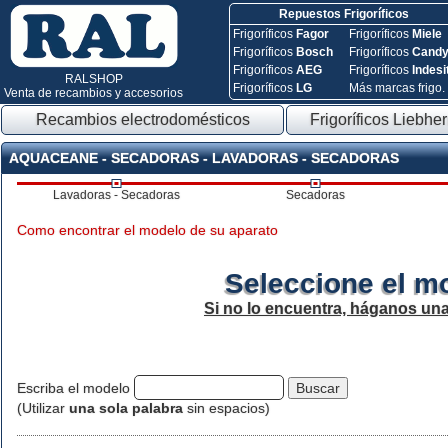
Repuestos Frigoríficos
Frigoríficos
Fagor
Frigoríficos
Miele
Frigoríficos
Bosch
Frigoríficos
Cand
Frigoríficos
AEG
Frigoríficos
Indesi
RALSHOP
Frigoríficos
LG
Más marcas frigo.
Venta de recambios y accesorios
Recambios electrodomésticos
Frigoríficos Liebher
AQUACEANE - SECADORAS - LAVADORAS - SECADORAS
Lavadoras - Secadoras
Secadoras
Como encontrar el modelo de su aparato
Seleccione el m
Si no lo encuentra, háganos un
Escriba el modelo
(Utilizar
una sola palabra
sin espacios)