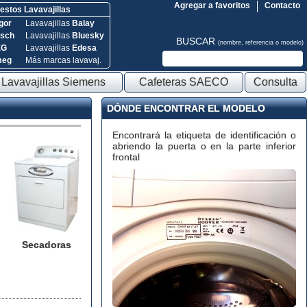
Agregar a favoritos
Contacto
stos Lavavajillas
gor
Lavavajillas
Balay
sch
Lavavajillas
Bluesky
BUSCAR
(nombre, referencia o modelo)
EG
Lavavajillas
Edesa
meg
Más marcas lavavaj.
Lavavajillas Siemens
Cafeteras SAECO
Consulta
DÓNDE ENCONTRAR EL MODELO
Encontrará la etiqueta de identificación o
abriendo la puerta o en la parte inferior
frontal
Secadoras