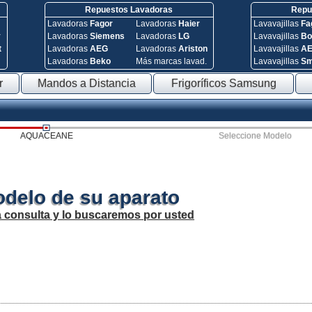
Repuestos Lavadoras
Repue
Lavadoras
Fagor
Lavadoras
Haier
Lavavajillas
Fa
y
Lavadoras
Siemens
Lavadoras
LG
Lavavajillas
Bo
t
Lavadoras
AEG
Lavadoras
Ariston
Lavavajillas
A
Lavadoras
Beko
Más marcas lavad.
Lavavajillas
S
r
Mandos a Distancia
Frigoríficos Samsung
AQUACEANE
Seleccione Modelo
odelo de su aparato
a consulta y lo buscaremos por usted