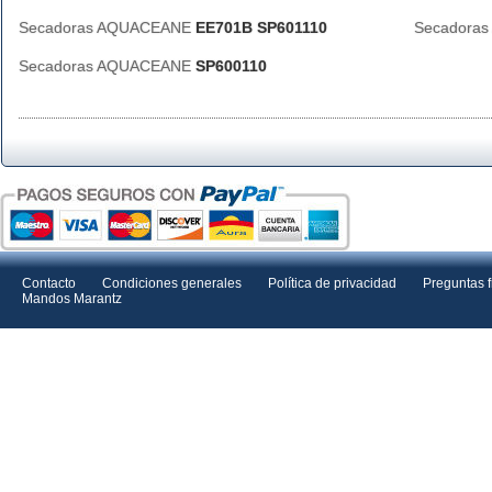
Secadoras AQUACEANE
EE701B SP601110
Secadora
Secadoras AQUACEANE
SP600110
Contacto
Condiciones generales
Política de privacidad
Preguntas 
Mandos Marantz