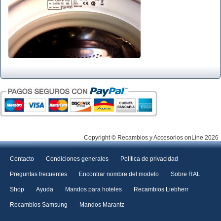
Copyright © Recambios y Accesorios onLine 2026
Contacto
Condiciones generales
Política de privacidad
Preguntas frecuentes
Encontrar nombre del modelo
Sobre RAL
Shop
Ayuda
Mandos para hoteles
Recambios Liebherr
Recambios Samsung
Mandos Marantz