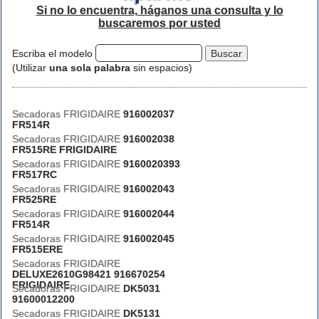
Si no lo encuentra, háganos una consulta y lo
buscaremos por usted
Escriba el modelo
(Utilizar
una sola palabra
sin espacios)
Secadoras FRIGIDAIRE
916002037
FR514R
Secadoras FRIGIDAIRE
916002038
FR515RE FRIGIDAIRE
Secadoras FRIGIDAIRE
9160020393
FR517RC
Secadoras FRIGIDAIRE
916002043
FR525RE
Secadoras FRIGIDAIRE
916002044
FR514R
Secadoras FRIGIDAIRE
916002045
FR515ERE
Secadoras FRIGIDAIRE
DELUXE2610G98421 916670254
FRIGIDAIRE
Secadoras FRIGIDAIRE
DK5031
91600012200
Secadoras FRIGIDAIRE
DK5131