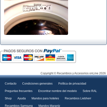
Copyright © Recambios y Accesorios onLine 2026
Contacto
Condiciones generales
Política de privacidad
Preguntas frecuentes
Encontrar nombre del modelo
Sobre RAL
Shop
Ayuda
Mandos para hoteles
Recambios Liebherr
Recambios Samsung
Mandos Marantz