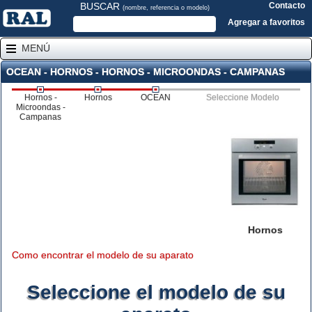
BUSCAR
Contacto
(nombre, referencia o modelo)
Agregar a favoritos
MENÚ
OCEAN - HORNOS - HORNOS - MICROONDAS - CAMPANAS
Hornos -
Hornos
OCEAN
Seleccione Modelo
Microondas -
Campanas
Hornos
Como encontrar el modelo de su aparato
Seleccione el modelo de su