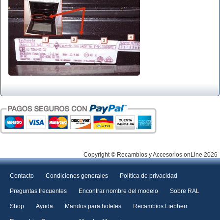
Copyright © Recambios y Accesorios onLine 2026
Contacto
Condiciones generales
Política de privacidad
Preguntas frecuentes
Encontrar nombre del modelo
Sobre RAL
Shop
Ayuda
Mandos para hoteles
Recambios Liebherr