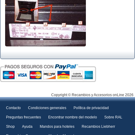
Copyright © Recambios y Accesorios onLine 2026
Contacto
Condiciones generales
Política de privacidad
Preguntas frecuentes
Encontrar nombre del modelo
Sobre RAL
Shop
Ayuda
Mandos para hoteles
Recambios Liebherr