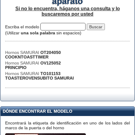
aparato
Si no lo encuentra, háganos una consulta y lo
buscaremos por usted
Escriba el modelo
(Utilizar
una sola palabra
sin espacios)
Hornos SAMURAI
OT204050
COOKNTOASTTIMER
Hornos SAMURAI
OV125052
PRINCIPIO
Hornos SAMURAI
TO101153
TOASTEROVENSUBITO SAMURAI
DÓNDE ENCONTRAR EL MODELO
Encontrará la etiqueta de identificación en uno de los lados del
marco de la puerta o del horno