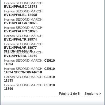
Hornos SECONDIMARCHI
BV114PFALBC 18973
Hornos SECONDIMARCHI
BV114PFALBL 18968
Hornos SECONDIMARCHI
BV114PFALGR 18976
Hornos SECONDIMARCHI
BV114PFALRO 18975
Hornos SECONDIMARCHI
BV114PFALTR 18974
Hornos SECONDIMARCHI
BV114PFALVR 18977
SECONDIMARCHI
Hornos SECONDIMARCHI
BV114PFNEBL 18970
Hornos SECONDIMARCHI
CEH10
11894
Hornos SECONDIMARCHI
CEH10
11894 SECONDIMARCHI
Hornos SECONDIMARCHI
CEH10
11895
Hornos SECONDIMARCHI
CEH10
11896
Página
1
de
8
Siguiente >