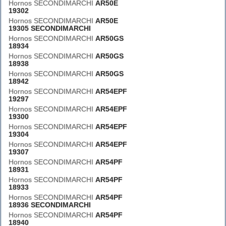
Hornos SECONDIMARCHI
AR50E
19302
Hornos SECONDIMARCHI
AR50E
19305 SECONDIMARCHI
Hornos SECONDIMARCHI
AR50GS
18934
Hornos SECONDIMARCHI
AR50GS
18938
Hornos SECONDIMARCHI
AR50GS
18942
Hornos SECONDIMARCHI
AR54EPF
19297
Hornos SECONDIMARCHI
AR54EPF
19300
Hornos SECONDIMARCHI
AR54EPF
19304
Hornos SECONDIMARCHI
AR54EPF
19307
Hornos SECONDIMARCHI
AR54PF
18931
Hornos SECONDIMARCHI
AR54PF
18933
Hornos SECONDIMARCHI
AR54PF
18936 SECONDIMARCHI
Hornos SECONDIMARCHI
AR54PF
18940