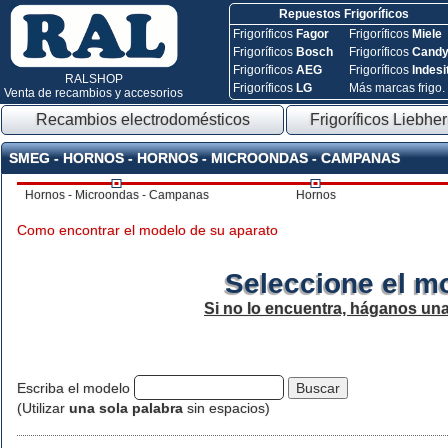
Repuestos Frigoríficos
Frigoríficos
Fagor
Frigoríficos
Miele
Frigoríficos
Bosch
Frigoríficos
Cand
Frigoríficos
AEG
Frigoríficos
Indesi
RALSHOP
Frigoríficos
LG
Más marcas frigo.
Venta de recambios y accesorios
Recambios electrodomésticos
Frigoríficos Liebher
SMEG - HORNOS - HORNOS - MICROONDAS - CAMPANAS
Hornos - Microondas - Campanas
Hornos
Como encontrar el modelo de su aparato
Seleccione el m
Si no lo encuentra, háganos un
Escriba el modelo
(Utilizar
una sola palabra
sin espacios)