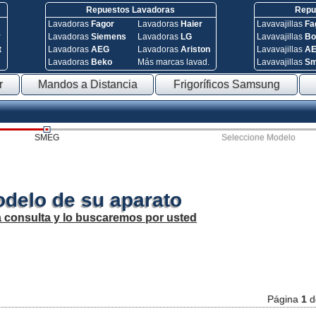
Repuestos Lavadoras
Repue
Lavadoras
Fagor
Lavadoras
Haier
Lavavajillas
Fa
y
Lavadoras
Siemens
Lavadoras
LG
Lavavajillas
Bo
t
Lavadoras
AEG
Lavadoras
Ariston
Lavavajillas
A
Lavadoras
Beko
Más marcas lavad.
Lavavajillas
S
r
Mandos a Distancia
Frigoríficos Samsung
SMEG
Seleccione Modelo
odelo de su aparato
a consulta y lo buscaremos por usted
Página
1
d