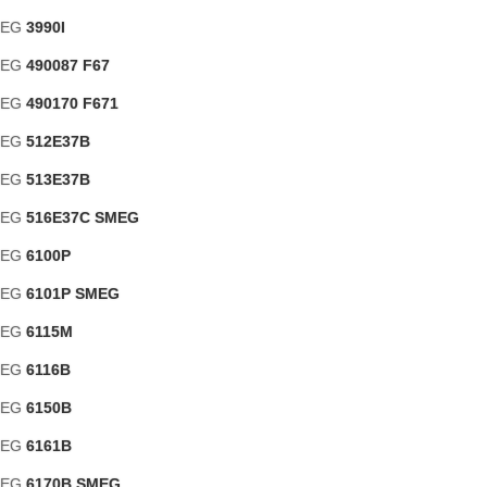
MEG
3990I
MEG
490087 F67
MEG
490170 F671
MEG
512E37B
MEG
513E37B
MEG
516E37C SMEG
MEG
6100P
MEG
6101P SMEG
MEG
6115M
MEG
6116B
MEG
6150B
MEG
6161B
MEG
6170B SMEG