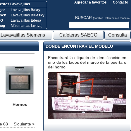
Agregar a favoritos
Contacto
stos Lavavajillas
gor
Lavavajillas
Balay
sch
Lavavajillas
Bluesky
BUSCAR
(nombre, referencia o modelo)
EG
Lavavajillas
Edesa
meg
Más marcas lavavaj.
Lavavajillas Siemens
Cafeteras SAECO
Consulta
DÓNDE ENCONTRAR EL MODELO
Encontrará la etiqueta de identificación en
uno de los lados del marco de la puerta o
del horno
Hornos
e
63
Siguiente >