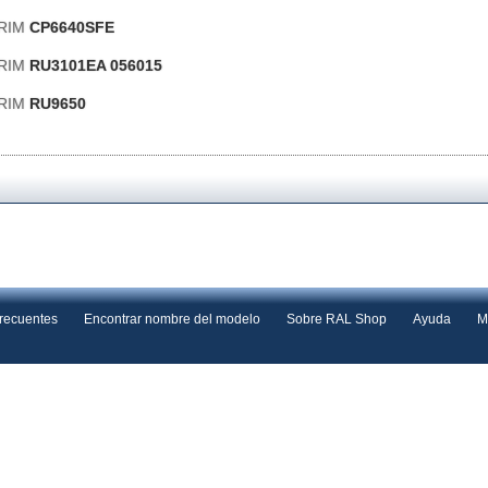
ERIM
CP6640SFE
ERIM
RU3101EA 056015
ERIM
RU9650
frecuentes
Encontrar nombre del modelo
Sobre RAL Shop
Ayuda
M