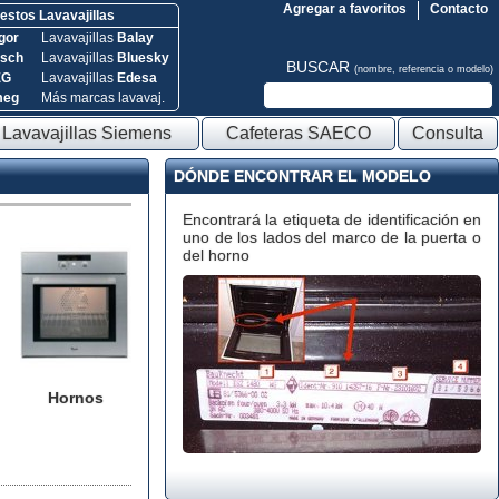
Agregar a favoritos
Contacto
stos Lavavajillas
gor
Lavavajillas
Balay
sch
Lavavajillas
Bluesky
BUSCAR
(nombre, referencia o modelo)
EG
Lavavajillas
Edesa
meg
Más marcas lavavaj.
Lavavajillas Siemens
Cafeteras SAECO
Consulta
DÓNDE ENCONTRAR EL MODELO
Encontrará la etiqueta de identificación en
uno de los lados del marco de la puerta o
del horno
Hornos