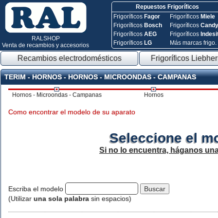
Repuestos Frigoríficos
Frigoríficos
Fagor
Frigoríficos
Miele
Frigoríficos
Bosch
Frigoríficos
Cand
Frigoríficos
AEG
Frigoríficos
Indesi
RALSHOP
Frigoríficos
LG
Más marcas frigo.
Venta de recambios y accesorios
Recambios electrodomésticos
Frigoríficos Liebher
TERIM - HORNOS - HORNOS - MICROONDAS - CAMPANAS
Hornos - Microondas - Campanas
Hornos
Como encontrar el modelo de su aparato
Seleccione el m
Si no lo encuentra, háganos un
Escriba el modelo
(Utilizar
una sola palabra
sin espacios)