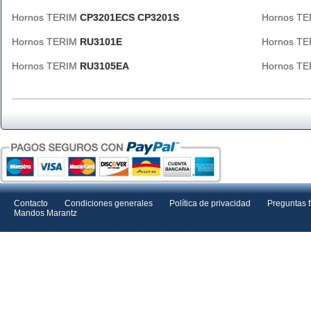
Hornos TERIM
CP3201ECS CP3201S
Hornos T
Hornos TERIM
RU3101E
Hornos T
Hornos TERIM
RU3105EA
Hornos T
Contacto
Condiciones generales
Política de privacidad
Preguntas 
Mandos Marantz