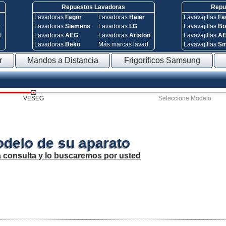
Repuestos Lavadoras
Repue
Lavadoras
Fagor
Lavadoras
Haier
Lavavajillas
Fa
y
Lavadoras
Siemens
Lavadoras
LG
Lavavajillas
Bo
t
Lavadoras
AEG
Lavadoras
Ariston
Lavavajillas
A
Lavadoras
Beko
Más marcas lavad.
Lavavajillas
S
r
Mandos a Distancia
Frigoríficos Samsung
VESEG
Seleccione Modelo
odelo de su aparato
a consulta y lo buscaremos por usted