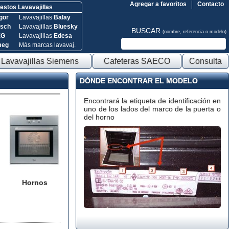
Agregar a favoritos
Contacto
stos Lavavajillas
gor
Lavavajillas
Balay
sch
Lavavajillas
Bluesky
BUSCAR
(nombre, referencia o modelo)
EG
Lavavajillas
Edesa
meg
Más marcas lavavaj.
Lavavajillas Siemens
Cafeteras SAECO
Consulta
DÓNDE ENCONTRAR EL MODELO
Encontrará la etiqueta de identificación en
uno de los lados del marco de la puerta o
del horno
Hornos