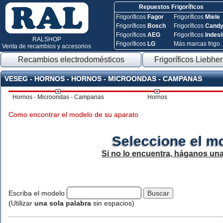
Repuestos Frigoríficos
Frigoríficos
Fagor
Frigoríficos
Miele
Frigoríficos
Bosch
Frigoríficos
Cand
Frigoríficos
AEG
Frigoríficos
Indesi
RALSHOP
Frigoríficos
LG
Más marcas frigo.
Venta de recambios y accesorios
Recambios electrodomésticos
Frigoríficos Liebher
VESEG - HORNOS - HORNOS - MICROONDAS - CAMPANAS
Hornos - Microondas - Campanas
Hornos
Como encontrar el modelo de su aparato
Seleccione el m
Si no lo encuentra, háganos un
Escriba el modelo
(Utilizar
una sola palabra
sin espacios)