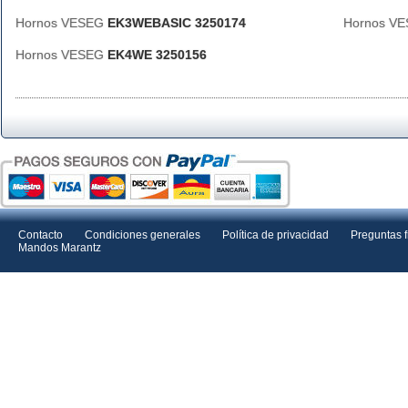
Hornos VESEG
EK3WEBASIC 3250174
Hornos V
Hornos VESEG
EK4WE 3250156
Contacto
Condiciones generales
Política de privacidad
Preguntas 
Mandos Marantz