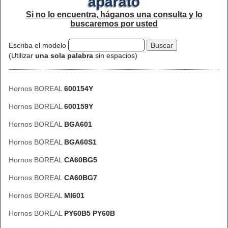
aparato
Si no lo encuentra, háganos una consulta y lo
buscaremos por usted
Escriba el modelo
(Utilizar
una sola palabra
sin espacios)
Hornos BOREAL
600154Y
Hornos BOREAL
600159Y
Hornos BOREAL
BGA601
Hornos BOREAL
BGA60S1
Hornos BOREAL
CA60BG5
Hornos BOREAL
CA60BG7
Hornos BOREAL
MI601
Hornos BOREAL
PY60B5 PY60B