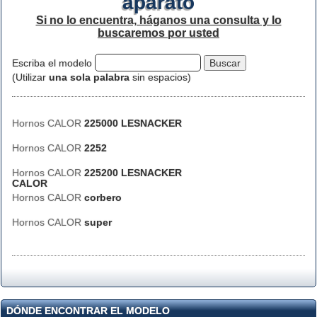
aparato
Si no lo encuentra, háganos una consulta y lo
buscaremos por usted
Escriba el modelo
(Utilizar
una sola palabra
sin espacios)
Hornos CALOR
225000 LESNACKER
Hornos CALOR
2252
Hornos CALOR
225200 LESNACKER
CALOR
Hornos CALOR
corbero
Hornos CALOR
super
DÓNDE ENCONTRAR EL MODELO