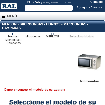
BUSCAR
Contacto
(nombre, referencia o modelo)
Agregar a favoritos
MENÚ
MERLONI - MICROONDAS - HORNOS - MICROONDAS -
CAMPANAS
Hornos -
Microondas
MERLONI
Seleccione Modelo
Microondas -
Campanas
Microondas
Como encontrar el modelo de su aparato
Seleccione el modelo de su