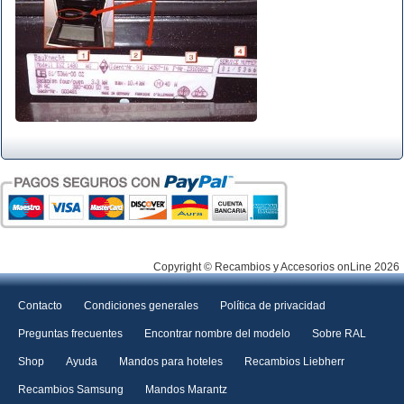
Copyright © Recambios y Accesorios onLine 2026
Contacto
Condiciones generales
Política de privacidad
Preguntas frecuentes
Encontrar nombre del modelo
Sobre RAL
Shop
Ayuda
Mandos para hoteles
Recambios Liebherr
Recambios Samsung
Mandos Marantz