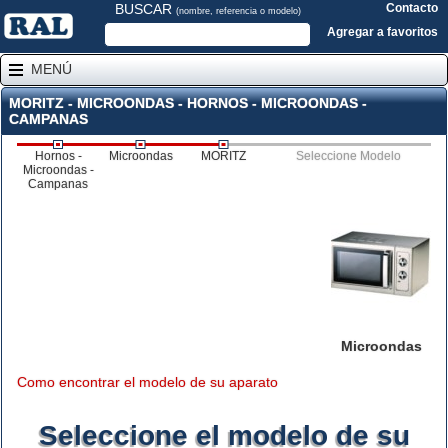
BUSCAR
Contacto
(nombre, referencia o modelo)
Agregar a favoritos
MENÚ
MORITZ - MICROONDAS - HORNOS - MICROONDAS -
CAMPANAS
Hornos -
Microondas
MORITZ
Seleccione Modelo
Microondas -
Campanas
Microondas
Como encontrar el modelo de su aparato
Seleccione el modelo de su