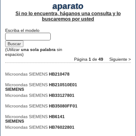
aparato
Si no lo encuentra, háganos una consulta y lo
buscaremos por usted
Escriba el modelo
(Utilizar
una sola palabra
sin
espacios)
Página
1
de
49
Siguiente >
Microondas SIEMENS
HB210478
Microondas SIEMENS
HB210510E01
SIEMENS
Microondas SIEMENS
HB33127801
Microondas SIEMENS
HB35080FF01
Microondas SIEMENS
HB6141
SIEMENS
Microondas SIEMENS
HB76022801