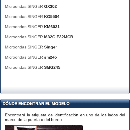
Microondas SINGER
GX302
Microondas SINGER
KG5504
Microondas SINGER
KM6031
Microondas SINGER
M32G F32MCB
Microondas SINGER
Singer
Microondas SINGER
sm245
Microondas SINGER
SMG245
DÓNDE ENCONTRAR EL MODELO
Encontrará la etiqueta de identificación en uno de los lados del
marco de la puerta o del horno