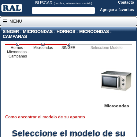
BUSCAR
Contacto
(nombre, referencia o modelo)
Agregar a favoritos
MENÚ
SINGER - MICROONDAS - HORNOS - MICROONDAS -
CAMPANAS
Hornos -
Microondas
SINGER
Seleccione Modelo
Microondas -
Campanas
Microondas
Como encontrar el modelo de su aparato
Seleccione el modelo de su