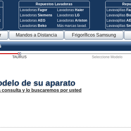
Repuestos Lavadoras
Repue
Lavadoras
Fagor
Lavadoras
Haier
Lavavajillas
Fa
y
Lavadoras
Siemens
Lavadoras
LG
Lavavajillas
Bo
t
Lavadoras
AEG
Lavadoras
Ariston
Lavavajillas
A
Lavadoras
Beko
Más marcas lavad.
Lavavajillas
S
r
Mandos a Distancia
Frigoríficos Samsung
S
TAURUS
Seleccione Modelo
odelo de su aparato
a consulta y lo buscaremos por usted