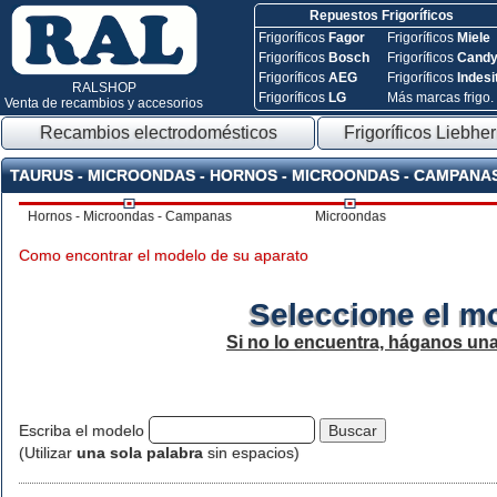
Repuestos Frigoríficos
Frigoríficos
Fagor
Frigoríficos
Miele
Frigoríficos
Bosch
Frigoríficos
Cand
Frigoríficos
AEG
Frigoríficos
Indesi
RALSHOP
Frigoríficos
LG
Más marcas frigo.
Venta de recambios y accesorios
Recambios electrodomésticos
Frigoríficos Liebher
TAURUS - MICROONDAS - HORNOS - MICROONDAS - CAMPANA
Hornos - Microondas - Campanas
Microondas
Como encontrar el modelo de su aparato
Seleccione el m
Si no lo encuentra, háganos un
Escriba el modelo
(Utilizar
una sola palabra
sin espacios)