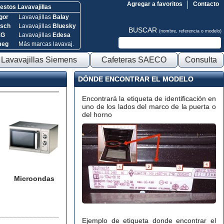
Agregar a favoritos
Contacto
stos Lavavajillas
gor
Lavavajillas
Balay
sch
Lavavajillas
Bluesky
BUSCAR
(nombre, referencia o modelo)
EG
Lavavajillas
Edesa
meg
Más marcas lavavaj.
Lavavajillas Siemens
Cafeteras SAECO
Consulta
DÓNDE ENCONTRAR EL MODELO
Encontrará la etiqueta de identificación en
uno de los lados del marco de la puerta o
del horno
Microondas
Ejemplo de etiqueta donde encontrar el