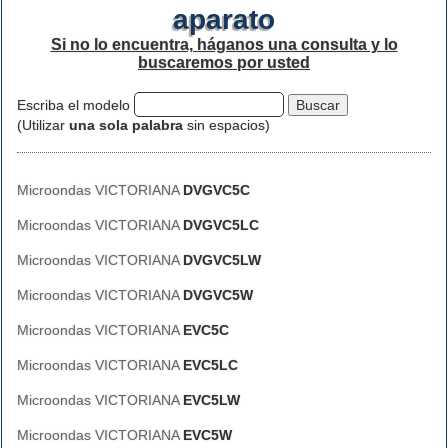
aparato
Si no lo encuentra, háganos una consulta y lo
buscaremos por usted
Escriba el modelo
(Utilizar
una sola palabra
sin espacios)
Microondas VICTORIANA
DVGVC5C
Microondas VICTORIANA
DVGVC5LC
Microondas VICTORIANA
DVGVC5LW
Microondas VICTORIANA
DVGVC5W
Microondas VICTORIANA
EVC5C
Microondas VICTORIANA
EVC5LC
Microondas VICTORIANA
EVC5LW
Microondas VICTORIANA
EVC5W