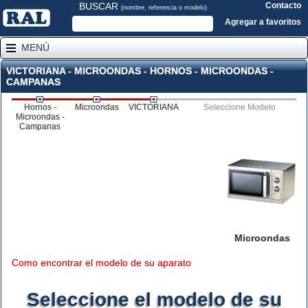
BUSCAR
Contacto
(nombre, referencia o modelo)
Agregar a favoritos
MENÚ
VICTORIANA - MICROONDAS - HORNOS - MICROONDAS -
CAMPANAS
Hornos -
Microondas
VICTORIANA
Seleccione Modelo
Microondas -
Campanas
Microondas
Como encontrar el modelo de su aparato
Seleccione el modelo de su