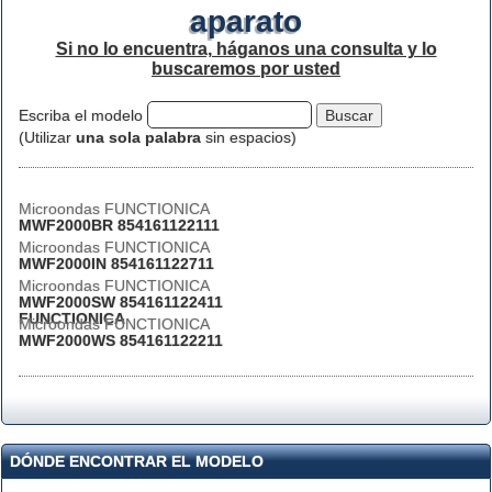
aparato
Si no lo encuentra, háganos una consulta y lo
buscaremos por usted
Escriba el modelo
(Utilizar
una sola palabra
sin espacios)
Microondas FUNCTIONICA
MWF2000BR 854161122111
Microondas FUNCTIONICA
MWF2000IN 854161122711
Microondas FUNCTIONICA
MWF2000SW 854161122411
FUNCTIONICA
Microondas FUNCTIONICA
MWF2000WS 854161122211
DÓNDE ENCONTRAR EL MODELO