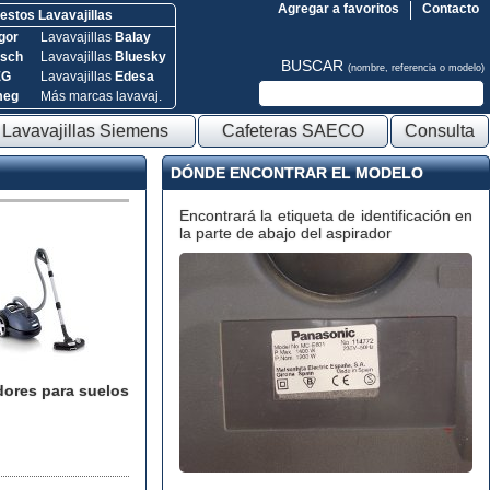
Agregar a favoritos
Contacto
stos Lavavajillas
gor
Lavavajillas
Balay
sch
Lavavajillas
Bluesky
BUSCAR
(nombre, referencia o modelo)
EG
Lavavajillas
Edesa
meg
Más marcas lavavaj.
Lavavajillas Siemens
Cafeteras SAECO
Consulta
DÓNDE ENCONTRAR EL MODELO
Encontrará la etiqueta de identificación en
la parte de abajo del aspirador
dores para suelos