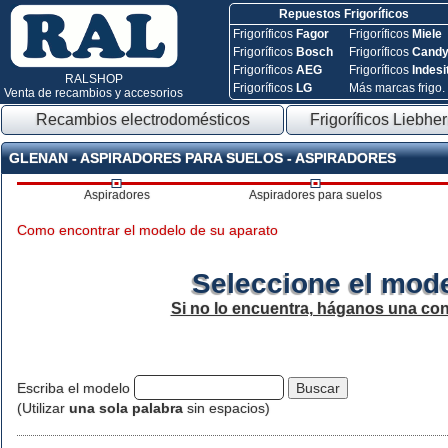
Repuestos Frigoríficos
Frigoríficos
Fagor
Frigoríficos
Miele
Frigoríficos
Bosch
Frigoríficos
Cand
Frigoríficos
AEG
Frigoríficos
Indesi
RALSHOP
Frigoríficos
LG
Más marcas frigo.
Venta de recambios y accesorios
Recambios electrodomésticos
Frigoríficos Liebher
GLENAN - ASPIRADORES PARA SUELOS - ASPIRADORES
Aspiradores
Aspiradores para suelos
Como encontrar el modelo de su aparato
Seleccione el mode
Si no lo encuentra, háganos una con
Escriba el modelo
(Utilizar
una sola palabra
sin espacios)