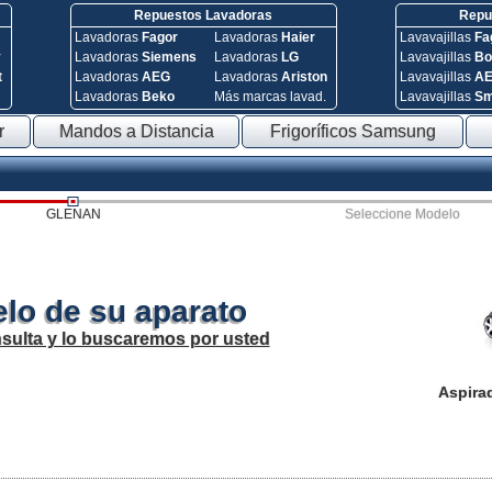
Repuestos Lavadoras
Repue
Lavadoras
Fagor
Lavadoras
Haier
Lavavajillas
Fa
y
Lavadoras
Siemens
Lavadoras
LG
Lavavajillas
Bo
t
Lavadoras
AEG
Lavadoras
Ariston
Lavavajillas
A
Lavadoras
Beko
Más marcas lavad.
Lavavajillas
S
r
Mandos a Distancia
Frigoríficos Samsung
GLENAN
Seleccione Modelo
lo de su aparato
sulta y lo buscaremos por usted
Aspira