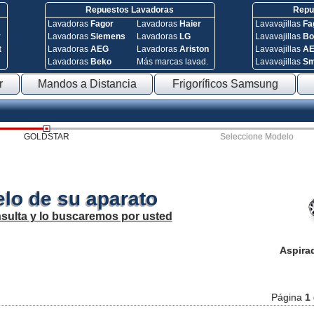
Repuestos Lavadoras
Repue
Lavadoras
Fagor
Lavadoras
Haier
Lavavajillas
Fa
y
Lavadoras
Siemens
Lavadoras
LG
Lavavajillas
Bo
t
Lavadoras
AEG
Lavadoras
Ariston
Lavavajillas
A
Lavadoras
Beko
Más marcas lavad.
Lavavajillas
S
r
Mandos a Distancia
Frigoríficos Samsung
GOLDSTAR
Seleccione Modelo
lo de su aparato
sulta y lo buscaremos por usted
Aspira
Página
1