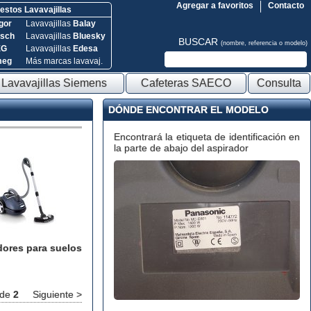
Agregar a favoritos
Contacto
stos Lavavajillas
gor
Lavavajillas
Balay
sch
Lavavajillas
Bluesky
BUSCAR
(nombre, referencia o modelo)
EG
Lavavajillas
Edesa
meg
Más marcas lavavaj.
Lavavajillas Siemens
Cafeteras SAECO
Consulta
DÓNDE ENCONTRAR EL MODELO
Encontrará la etiqueta de identificación en
la parte de abajo del aspirador
dores para suelos
de
2
Siguiente >