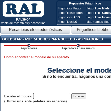
Repuestos Frigoríficos
Frigoríficos
Fagor
Frigoríficos
Miele
Frigoríficos
Bosch
Frigoríficos
Cand
Frigoríficos
AEG
Frigoríficos
Indesi
RALSHOP
Frigoríficos
LG
Más marcas frigo.
Venta de recambios y accesorios
Recambios electrodomésticos
Frigoríficos Liebher
GOLDSTAR - ASPIRADORES PARA SUELOS - ASPIRADORES
Aspiradores
Aspiradores para suelos
Como encontrar el modelo de su aparato
Seleccione el mode
Si no lo encuentra, háganos una con
Escriba el modelo
(Utilizar
una sola palabra
sin espacios)