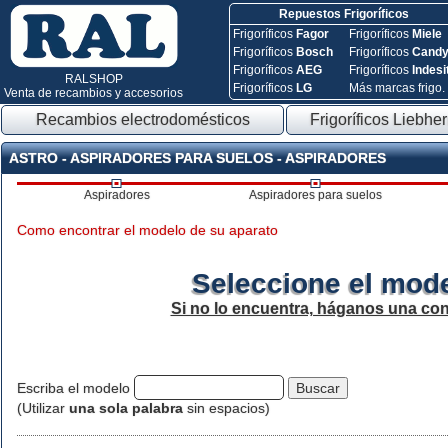
Repuestos Frigoríficos
Frigoríficos
Fagor
Frigoríficos
Miele
Frigoríficos
Bosch
Frigoríficos
Cand
Frigoríficos
AEG
Frigoríficos
Indesi
RALSHOP
Frigoríficos
LG
Más marcas frigo.
Venta de recambios y accesorios
Recambios electrodomésticos
Frigoríficos Liebher
ASTRO - ASPIRADORES PARA SUELOS - ASPIRADORES
Aspiradores
Aspiradores para suelos
Como encontrar el modelo de su aparato
Seleccione el mode
Si no lo encuentra, háganos una con
Escriba el modelo
(Utilizar
una sola palabra
sin espacios)