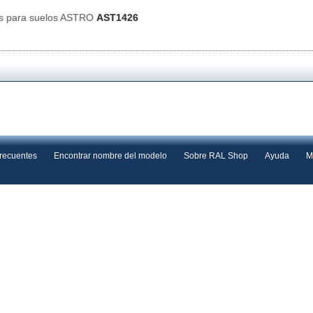
es para suelos ASTRO
AST1426
frecuentes
Encontrar nombre del modelo
Sobre RAL Shop
Ayuda
M