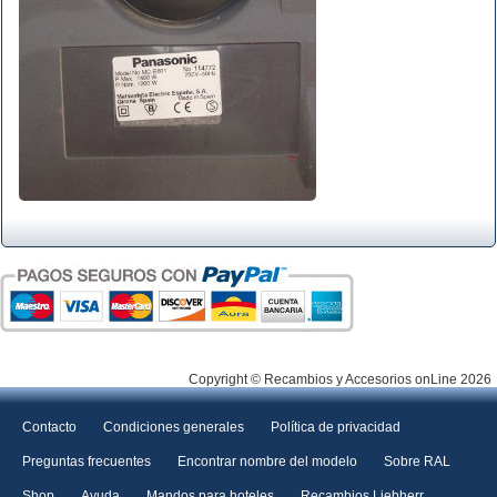
Copyright © Recambios y Accesorios onLine 2026
Contacto
Condiciones generales
Política de privacidad
Preguntas frecuentes
Encontrar nombre del modelo
Sobre RAL
Shop
Ayuda
Mandos para hoteles
Recambios Liebherr